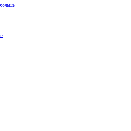
 больше
ре