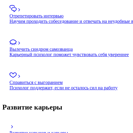
Отрепетировать интервью
Научим проходить собеседование и отвечать на неудобные
Вылечить синдром самозванца
Карьерный психолог поможет чувствовать себя увереннее
Справиться с выгоранием
Психолог поддержит, если не осталось сил на работу
Развитие карьеры
Развитие навыков и карьеры