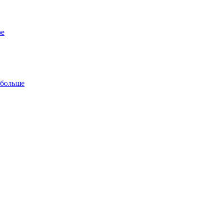
ре
 больше