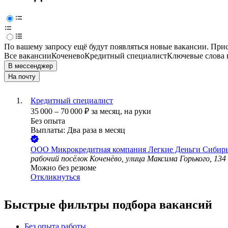
По вашему запросу ещё будут появляться новые вакансии. При
Все вакансии
Коченево
Кредитный специалист
Ключевые слова 
В мессенджер
На почту
Кредитный специалист
35 000
–
70 000
₽
за месяц,
на руки
Без опыта
Выплаты: Два раза в месяц
ООО
Микрокредитная компания Легкие Деньги Сибир
рабочий посёлок Коченёво, улица Максима Горького, 134
Можно без резюме
Откликнуться
Быстрые фильтры подбора вакансий
Без опыта работы