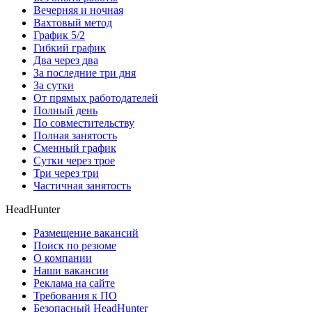
Вечерняя и ночная
Вахтовый метод
График 5/2
Гибкий график
Два через два
За последние три дня
За сутки
От прямых работодателей
Полный день
По совместительству
Полная занятость
Сменный график
Сутки через трое
Три через три
Частичная занятость
HeadHunter
Размещение вакансий
Поиск по резюме
О компании
Наши вакансии
Реклама на сайте
Требования к ПО
Безопасный HeadHunter