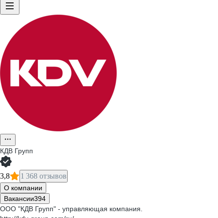
КДВ Групп
3,8
1 368 отзывов
О компании
Вакансии
394
ООО "КДВ Групп" - управляющая компания.