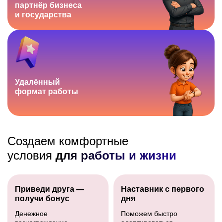
партнёр
бизнеса
и государства
Удалённый
формат работы
Создаем комфортные
условия
для работы и жизни
Приведи друга —
Наставник с первого
получи бонус
дня
Денежное
Поможем быстро