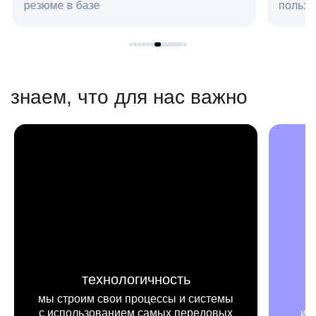
резюме в базе
пользо
знаем, что для нас важно
технологичность
мы строим свои процессы и системы
с использованием самых передовых
и п