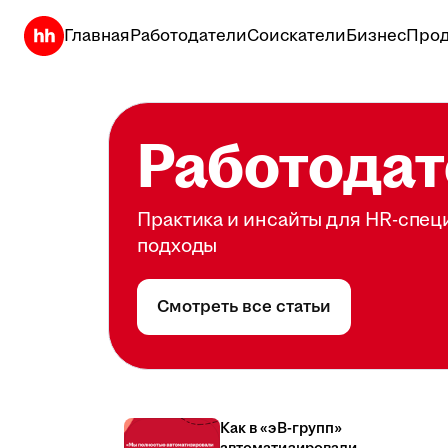
Главная
Работодатели
Соискатели
Бизнес
Прод
Работодат
Практика и инсайты для HR-спец
подходы
Смотреть все статьи
Как в «эВ-групп»