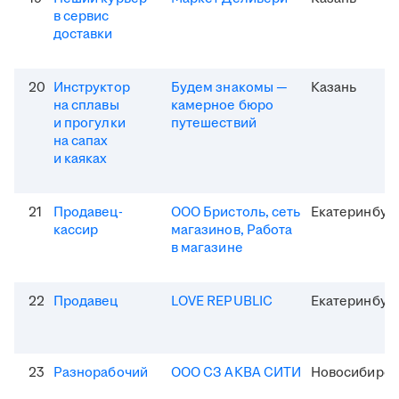
в сервис
доставки
20
Инструктор
Будем знакомы —
Казань
на сплавы
камерное бюро
и прогулки
путешествий
на сапах
и каяках
21
Продавец-
ООО Бристоль, сеть
Екатеринбур
кассир
магазинов, Работа
в магазине
22
Продавец
LOVE REPUBLIC
Екатеринбур
23
Разнорабочий
ООО СЗ АКВА СИТИ
Новосибирск