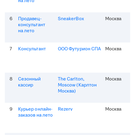
на лето
6
Продавец-
SneakerBox
Москва
консультант
на лето
7
Консультант
ООО Футурион СПА
Москва
8
Сезонный
The Carlton,
Москва
кассир
Moscow (Карлтон
Москва)
9
Курьер онлайн-
Rezerv
Москва
заказов на лето