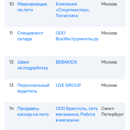
10
Маркировщик
Компания
Москва
на лето
«Спортмастер»,
Логистика
11
Специалист
ООО
Москва
склада
ВсеИнструменты.ру
12
Швея
BEBAKIDS
Москва
на подработку
13
Персональный
LIVE GROUP
Москва
водитель
14
Продавец-
ООО Бристоль, сеть
Санкт-
кассир на лето
магазинов, Работа
Петербург
в магазине