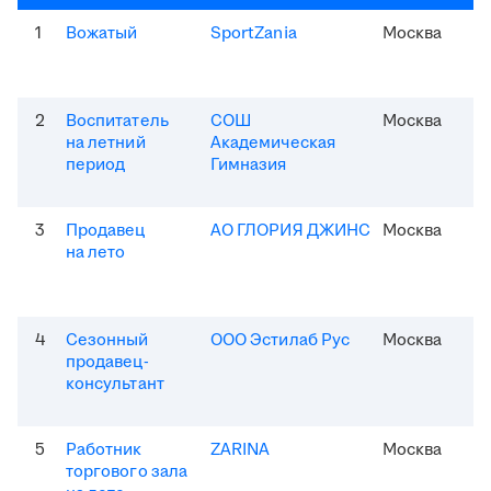
1
Вожатый
SportZania
Москва
2
Воспитатель
СОШ
Москва
на летний
Академическая
период
Гимназия
3
Продавец
АО ГЛОРИЯ ДЖИНС
Москва
на лето
4
Сезонный
ООО Эстилаб Рус
Москва
продавец-
консультант
5
Работник
ZARINA
Москва
торгового зала