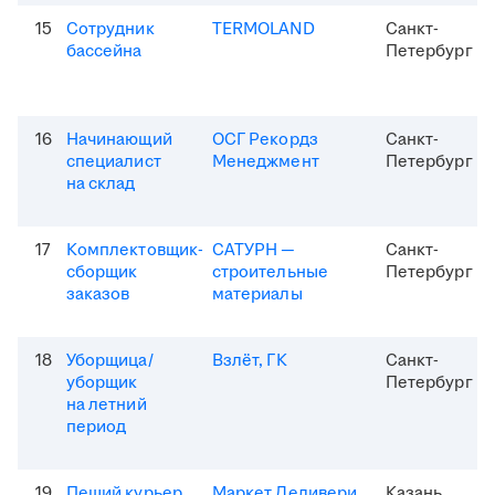
15
Сотрудник
TERMOLAND
Санкт-
бассейна
Петербург
16
Начинающий
ОСГ Рекордз
Санкт-
специалист
Менеджмент
Петербург
на склад
17
Комплектовщик-
САТУРН —
Санкт-
сборщик
строительные
Петербург
заказов
материалы
18
Уборщица/
Взлёт, ГК
Санкт-
уборщик
Петербург
на летний
период
19
Пеший курьер
Маркет Деливери
Казань