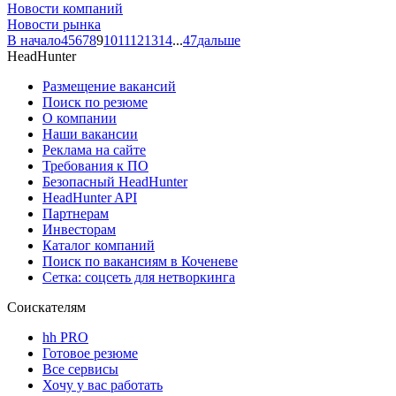
Новости компаний
Новости рынка
В начало
4
5
6
7
8
9
10
11
12
13
14
...
47
дальше
HeadHunter
Размещение вакансий
Поиск по резюме
О компании
Наши вакансии
Реклама на сайте
Требования к ПО
Безопасный HeadHunter
HeadHunter API
Партнерам
Инвесторам
Каталог компаний
Поиск по вакансиям в Коченеве
Сетка: соцсеть для нетворкинга
Соискателям
hh PRO
Готовое резюме
Все сервисы
Хочу у вас работать