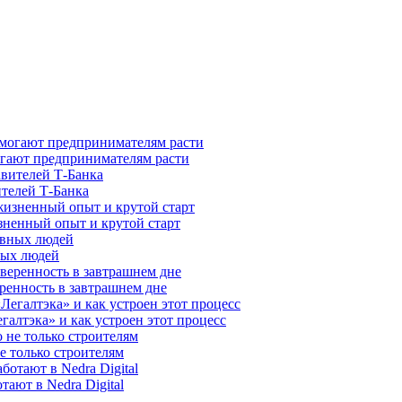
гают предпринимателям расти
ителей Т-Банка
зненный опыт и крутой старт
ных людей
ренность в завтрашнем дне
галтэка» и как устроен этот процесс
е только строителям
ают в Nedra Digital