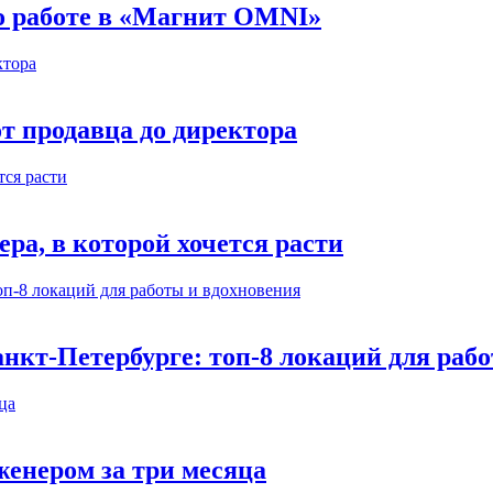
 о работе в «Магнит OMNI»
т продавца до директора
а, в которой хочется расти
нкт-Петербурге: топ-8 локаций для раб
енером за три месяца