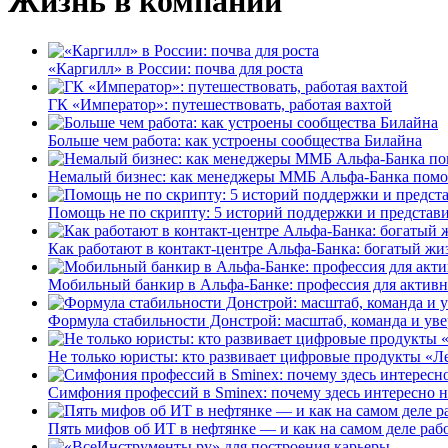
Жизнь в компании
«Каргилл» в России: почва для роста
ГК «Император»: путешествовать, работая вахтой
Больше чем работа: как устроены сообщества Билайна
Немалый бизнес: как менеджеры ММБ Альфа-Банка помо
Помощь не по скрипту: 5 историй поддержки и представ
Как работают в контакт-центре Альфа-Банка: богатый жи
Мобильный банкир в Альфа-Банке: профессия для актив
Формула стабильности Донстрой: масштаб, команда и уве
Не только юристы: кто развивает цифровые продукты «Ле
Симфония профессий в Sminex: почему здесь интересно н
Пять мифов об ИТ в нефтянке — и как на самом деле работ