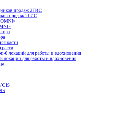
ников продаж 2ГИС
OMNI»
ора
 расти
-8 локаций для работы и вдохновения
OIS