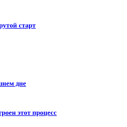
рутой старт
шнем дне
роен этот процесс