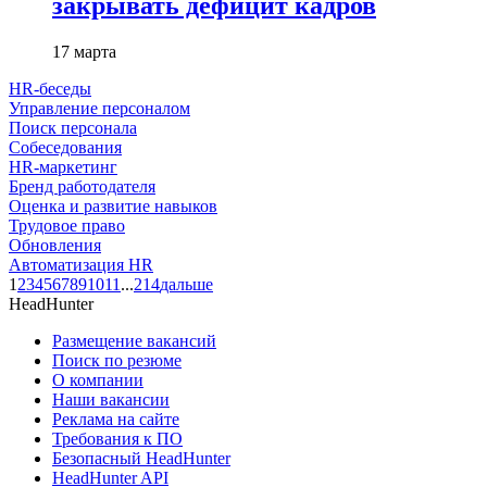
закрывать дефицит кадров
17 марта
HR-беседы
Управление персоналом
Поиск персонала
Собеседования
HR-маркетинг
Бренд работодателя
Оценка и развитие навыков
Трудовое право
Обновления
Автоматизация HR
1
2
3
4
5
6
7
8
9
10
11
...
214
дальше
HeadHunter
Размещение вакансий
Поиск по резюме
О компании
Наши вакансии
Реклама на сайте
Требования к ПО
Безопасный HeadHunter
HeadHunter API