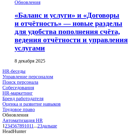
Обновления
«Баланс и услуги» и «Договоры
и отчётность» — новые разделы
для удобства пополнения счёта,
ведения отчётности и управления
услугами
8 декабря 2025
HR-беседы
Управление персоналом
Поиск персонала
Собеседования
HR-маркетинг
Бренд работодателя
Оценка и развитие навыков
Трудовое право
Обновления
Автоматизация HR
1
2
3
4
5
6
7
8
9
10
11
...
23
дальше
HeadHunter