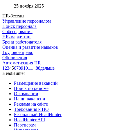
25 ноября 2025
HR-беседы
Управление персоналом
Поиск персонала
Собеседования
HR-маркетинг
Бренд работодателя
Оценка и развитие навыков
Трудовое право
Обновления
Автоматизация HR
1
2
3
4
5
6
7
8
9
10
11
...
88
дальше
HeadHunter
Размещение вакансий
Поиск по резюме
О компании
Наши вакансии
Реклама на сайте
Требования к ПО
Безопасный HeadHunter
HeadHunter API
Партнерам