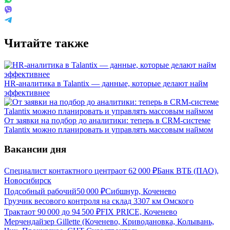
Читайте также
HR-аналитика в Talantix — данные, которые делают найм
эффективнее
От заявки на подбор до аналитики: теперь в CRM-системе
Talantix можно планировать и управлять массовым наймом
Вакансии дня
Специалист контактного центра
от
62 000
₽
Банк ВТБ (ПАО),
Новосибирск
Подсобный рабочий
50 000
₽
Сибшнур, Коченево
Грузчик весового контроля на склад 3307 км Омского
Тракта
от
90 000
до
94 500
₽
FIX PRICE, Коченево
Мерчендайзер Gillette (Коченево, Криводановка, Колывань,