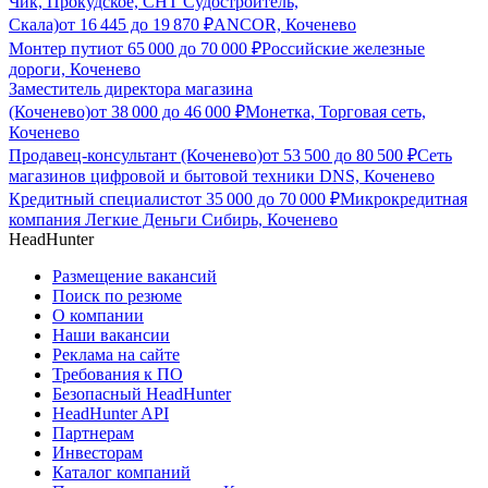
Чик, Прокудское, СНТ Судостроитель,
Скала)
от
16 445
до
19 870
₽
ANCOR, Коченево
Монтер пути
от
65 000
до
70 000
₽
Российские железные
дороги, Коченево
Заместитель директора магазина
(Коченево)
от
38 000
до
46 000
₽
Монетка, Торговая сеть,
Коченево
Продавец-консультант (Коченево)
от
53 500
до
80 500
₽
Сеть
магазинов цифровой и бытовой техники DNS, Коченево
Кредитный специалист
от
35 000
до
70 000
₽
Микрокредитная
компания Легкие Деньги Сибирь, Коченево
HeadHunter
Размещение вакансий
Поиск по резюме
О компании
Наши вакансии
Реклама на сайте
Требования к ПО
Безопасный HeadHunter
HeadHunter API
Партнерам
Инвесторам
Каталог компаний