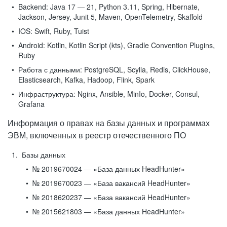
Backend:
Java 17 — 21, Python 3.11, Spring, Hibernate,
Jackson, Jersey, Junit 5, Maven, OpenTelemetry, Skaffold
IOS:
Swift, Ruby, Tuist
Android:
Kotlin, Kotlin Script (kts), Gradle Convention Plugins,
Ruby
Работа с данными:
PostgreSQL, Scylla, Redis, ClickHouse,
Elasticsearch, Kafka, Hadoop, Flink, Spark
Инфраструктура:
Nginx, Ansible, MinIo, Docker, Consul,
Grafana
Информация о правах на базы данных и программах
ЭВМ, включенных в реестр отечественного ПО
Базы данных
№ 2019670024 — «База данных HeadHunter»
№ 2019670023 — «База вакансий HeadHunter»
№ 2018620237 — «База вакансий HeadHunter»
№ 2015621803 — «База данных HeadHunter»