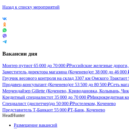
Назад к списку мероприятий
Вакансии дня
Монтер пути
от
65 000
до
70 000
₽
Российские железные дороги,
Заместитель директора магазина (Коченево)
от
38 000
до
46 000
Грузчик весового контроля на склад 3307 км Омского Тракта
от
Продавец-консультант (Коченево)
от
53 500
до
80 500
₽
Сеть маг
Мерчендайзер Gillette (Коченево, Криводановка, Колывань, Чи
Кредитный специалист
от
35 000
до
70 000
₽
Микрокредитная ко
Специалист (диспетчер)
до
50 000
₽
Ростелеком, Коченево
Представитель Т-Банка
от
55 000
₽
Т-Банк, Коченево
HeadHunter
Размещение вакансий