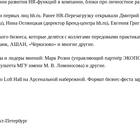
овни развития HR-функций в компании, блоки про личностное ра
 первых лиц hh.ru. Ранее HR-Перезагрузку открывали Дмитрий 
, Нина Осовицкая (директор Бренд-центра hh.ru), Евгения Григо
кого бизнеса, которые делятся с коллегами передовыми практик
-Банк, АШАН, «Черкизово» и многие другие.
ы и лидеры мнений: Марк Розин (управляющий партнёр ЭКОПСИ 
ультета МГУ имени М. В. Ломоносова) и другие.
 Loft Hall на Арсенальной набережной. Формат бизнес-феста за
нкт-Петербург