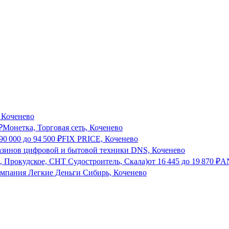
 Коченево
₽
Монетка, Торговая сеть, Коченево
90 000
до
94 500
₽
FIX PRICE, Коченево
азинов цифровой и бытовой техники DNS, Коченево
к, Прокудское, СНТ Судостроитель, Скала)
от
16 445
до
19 870
₽
A
мпания Легкие Деньги Сибирь, Коченево