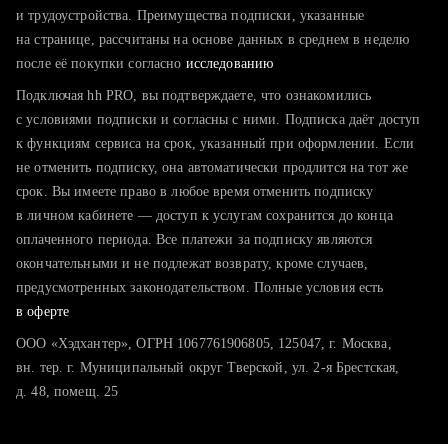
тратите много времени на поиск и вручную поднимаете
и трудоустройства. Преимущества подписки, указанные
резюме
на странице, рассчитаны на основе данных в среднем в неделю
после её покупки согласно
хотите сравнить себя с конкурентами и оценить шансы
исследованию
Подключая hh PRO, вы подтверждаете, что ознакомились
с условиями подписки и согласны с ними. Подписка даёт доступ
к функциям сервиса на срок, указанный при оформлении. Если
не отменить подписку, она автоматически продлится на тот же
срок. Вы имеете право в любое время отменить подписку
в личном кабинете — доступ к услугам сохранится до конца
оплаченного периода. Все платежи за подписку являются
окончательными и не подлежат возврату, кроме случаев,
предусмотренных законодательством. Полные условия есть
в оферте
ООО «Хэдхантер», ОГРН 1067761906805, 125047, г. Москва,
вн. тер. г. Муниципальный округ Тверской, ул. 2-я Брестская,
д. 48, помещ. 25